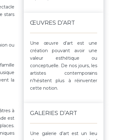
ectacle
e stars
ŒUVRES D’ART
Une œuvre d’art est une
nion ou
création pouvant avoir une
valeur esthétique ou
famille
conceptuelle. De nos jours, les
musique
artistes contemporains
vent la
n’hésitent plus à réinventer
cette notion.
âtres à
GALERIES D’ART
ade est
places.
oniques
Une galerie d’art est un lieu