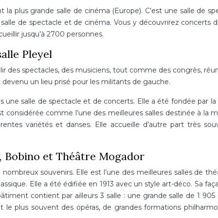
la plus grande salle de cinéma (Europe). C’est une salle de sp
e salle de spectacle et de cinéma. Vous y découvrirez concerts d
cueillir jusqu’à 2700 personnes.
alle Pleyel
llir des spectacles, des musiciens, tout comme des congrès, réu
 devenu un lieu prisé pour les militants de gauche.
is une salle de spectacle et de concerts. Elle a été fondée par la 
 est considérée comme l’une des meilleures salles destinée à la 
érentes variétés et danses. Elle accueille d’autre part très sou
, Bobino et Théâtre Mogador
nombreux souvenirs. Elle est l’une des meilleures salles de thé
ssique. Elle a été édifiée en 1913 avec un style art-déco. Sa faç
iment contient par ailleurs 3 salle : une grande salle de 1 905 
sent le plus souvent des opéras, de grandes formations philharm